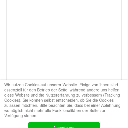
Wir nutzen Cookies auf unserer Website. Einige von ihnen sind
essenziell für den Betrieb der Seite, während andere uns helfen,
diese Website und die Nutzererfahrung zu verbessern (Tracking
Cookies). Sie können selbst entscheiden, ob Sie die Cookies
zulassen möchten. Bitte beachten Sie, dass bei einer Ablehnung
Bootstrap
is a front-end framework of Twitter, Inc. Code licensed under
MIT
womöglich nicht mehr alle Funktionalitäten der Seite zur
License.
Verfügung stehen.
Font Awesome
font licensed under
SIL OFL 1.1
.
Akzeptieren