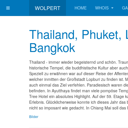
WOLPERT
HOME
WHOIS
GA
Thailand, Phuket, 
Bangkok
Thailand - immer wieder begeisternd und schön. Traumh
historische Tempel, die buddhistische Kultur aber auc
Speziell zu erwähnen war auf dieser Reise der Affente
welcher inmitten der Großstadt Lopburi zu finden ist. Ma
auch einmal das Ziel verfehlen. Paradiesisch waren d
befinden. In Ayutthaya findet man viele pompöse Tem
Tree Hotel ein absolutes Highlight. Auf der 59. Etage
Erlebnis. Glücklicherweise konnte ich dieses Jahr das
nicht so imposant wie gedacht. In Chiang Mai soll das
Bilder