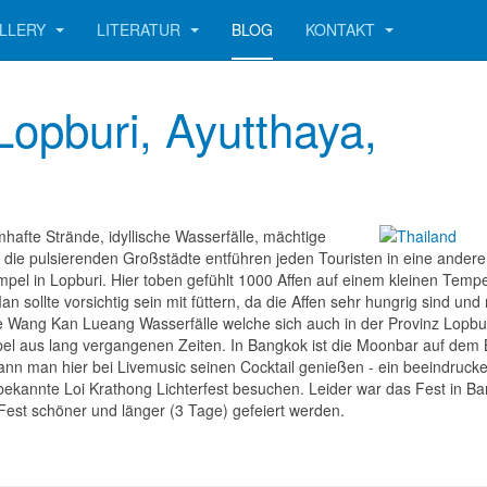
LLERY
LITERATUR
BLOG
KONTAKT
Lopburi, Ayutthaya,
afte Strände, idyllische Wasserfälle, mächtige
h die pulsierenden Großstädte entführen jeden Touristen in eine andere
mpel in Lopburi. Hier toben gefühlt 1000 Affen auf einem kleinen Tempe
n sollte vorsichtig sein mit füttern, da die Affen sehr hungrig sind und
ie Wang Kan Lueang Wasserfälle welche sich auch in der Provinz Lopbu
pel aus lang vergangenen Zeiten. In Bangkok ist die Moonbar auf dem
 kann man hier bei Livemusic seinen Cocktail genießen - ein beeindruck
 bekannte Loi Krathong Lichterfest besuchen. Leider war das Fest in B
 Fest schöner und länger (3 Tage) gefeiert werden.