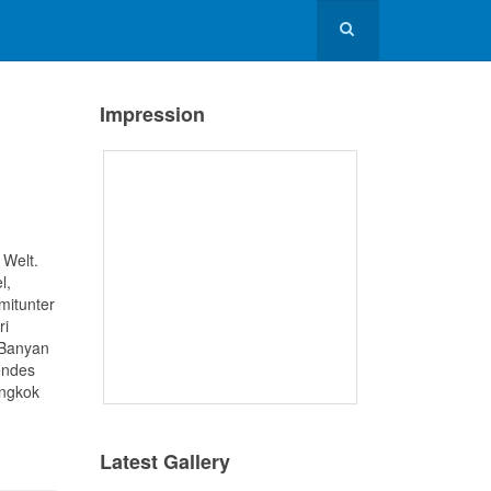
Impression
 Welt.
l,
 mitunter
ri
 Banyan
endes
angkok
Latest Gallery