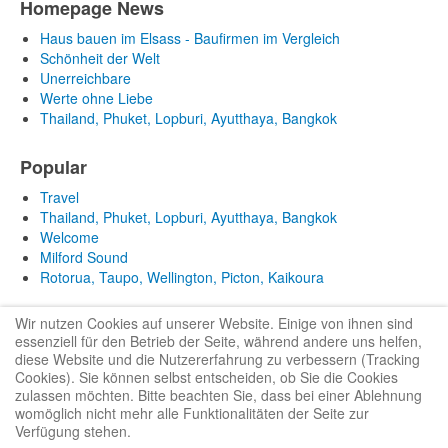
Homepage News
Haus bauen im Elsass - Baufirmen im Vergleich
Schönheit der Welt
Unerreichbare
Werte ohne Liebe
Thailand, Phuket, Lopburi, Ayutthaya, Bangkok
Popular
Travel
Thailand, Phuket, Lopburi, Ayutthaya, Bangkok
Welcome
Milford Sound
Rotorua, Taupo, Wellington, Picton, Kaikoura
Wir nutzen Cookies auf unserer Website. Einige von ihnen sind
essenziell für den Betrieb der Seite, während andere uns helfen,
diese Website und die Nutzererfahrung zu verbessern (Tracking
Cookies). Sie können selbst entscheiden, ob Sie die Cookies
zulassen möchten. Bitte beachten Sie, dass bei einer Ablehnung
Bootstrap
is a front-end framework of Twitter, Inc. Code licensed under
MIT
womöglich nicht mehr alle Funktionalitäten der Seite zur
License.
Verfügung stehen.
Font Awesome
font licensed under
SIL OFL 1.1
.