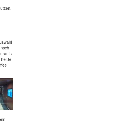
utzen.
Auswahl
unsch
urants
d heiße
ffee
sein