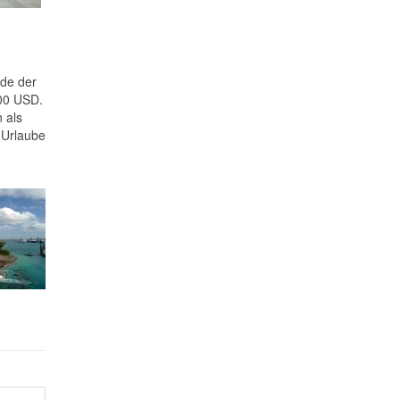
nde der
000 USD.
 als
e Urlaube