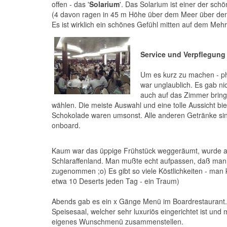
offen - das '
Solarium
'. Das Solarium ist einer der sch
(4 davon ragen in 45 m Höhe über dem Meer über den 
Es ist wirklich ein schönes Gefühl mitten auf dem Mehr
Service und Verpflegung
Um es kurz zu machen - p
war unglaublich. Es gab n
auch auf das Zimmer brin
wählen. Die meiste Auswahl und eine tolle Aussicht bi
Schokolade waren umsonst. Alle anderen Getränke sind 
onboard.
Kaum war das üppige Frühstück weggeräumt, wurde auc
Schlaraffenland. Man mußte echt aufpassen, daß man 
zugenommen ;o) Es gibt so viele Köstlichkeiten - man 
etwa 10 Deserts jeden Tag - ein Traum)
Abends gab es ein x Gänge Menü im Boardrestaurant.
Speisesaal, welcher sehr luxuriös eingerichtet ist und
eigenes Wunschmenü zusammenstellen.