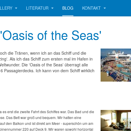
LLERY
LITERATUR
BLOG
KONTAKT
 'Oasis of the Seas'
ch die Tränen, wenn ich an das Schiff und die
ng'. Als ich das Schiff zum ersten mal im Hafen in
eltwunder. Die 'Oasis of the Seas' überragt alle
16 Passagierdecks. Ich kann von dem Schiff wirklich
da es erst die zweite Fahrt des Schiffes war. Das Bad und die
use. Das Bett war groß und bequem. Wir hatten eine
auf den Balkon und ist direkt am Meer - superschön um am
binennummer 220 auf Deck 9. Wir waren sowohl horizontal