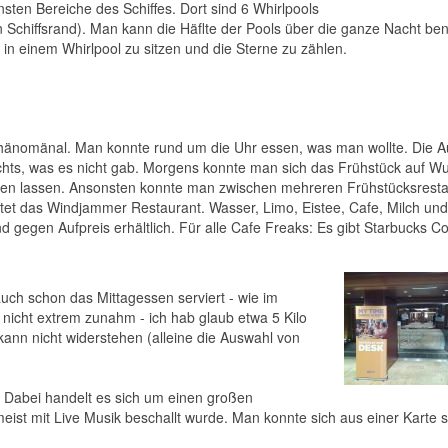
önsten Bereiche des Schiffes. Dort sind 6 Whirlpools
Schiffsrand). Man kann die Häflte der Pools über die ganze Nacht ben
 in einem Whirlpool zu sitzen und die Sterne zu zählen.
hänomänal. Man konnte rund um die Uhr essen, was man wollte. Die 
ichts, was es nicht gab. Morgens konnte man sich das Frühstück auf W
gen lassen. Ansonsten konnte man zwischen mehreren Frühstücksresta
etet das Windjammer Restaurant. Wasser, Limo, Eistee, Cafe, Milch un
gegen Aufpreis erhältlich. Für alle Cafe Freaks: Es gibt Starbucks Co
h schon das Mittagessen serviert - wie im
nicht extrem zunahm - ich hab glaub etwa 5 Kilo
kann nicht widerstehen (alleine die Auswahl von
 Dabei handelt es sich um einen großen
 meist mit Live Musik beschallt wurde. Man konnte sich aus einer Karte 