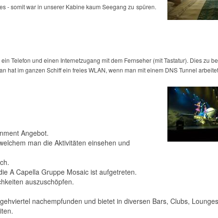
iffes - somit war in unserer Kabine kaum Seegang zu
spüren.
t ein Telefon und einen Internetzugang mit dem Fernseher (mit Tastatur). Dies zu b
: Man hat im ganzen Schiff ein freies WLAN, wenn man mit einem DNS Tunnel arbeitet
ainment Angebot.
lchem man die Aktivitäten einsehen und
ch.
die A Capella Gruppe Mosaic ist aufgetreten.
ichkeiten auszuschöpfen.
gehviertel nachempfunden und bietet in diversen Bars, Clubs, Lounge
ten.