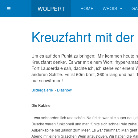
WOLPERT
HOME
WHOIS
GA
Kreuzfahrt mit der
Um es auf den Punkt zu bringen: 'Mir kommen heute no
Kreuzfahrt denke'. Es war mit einem Wort: 'hyper-amazi
Fort Lauderdale sah, dachte ich, ich stehe vor einem W
anderen Schiffe. Es ist 60m breit, 360m lang und hat 
nur schwärmen!
Bildergalerie
-
Diashow
Die Kabine
...war sehr ordentlich und schön. Natürlich war alle super neu, 
Dusche waren funktionell und man fühlte sich schnell wie zuha
Außenkabine mit Balkon zum Meer. Es war traumhaft. Man geht 
Abend mit einem Gläschen Wein anzustoßen. Wir hatten die Ka