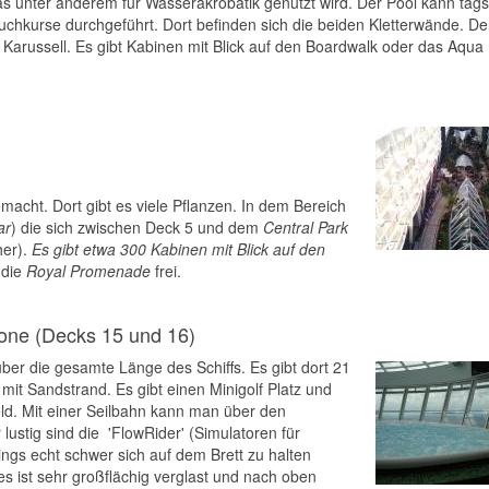
as unter anderem für Wasserakrobatik genutzt wird. Der Pool kann tag
uchkurse durchgeführt. Dort befinden sich die beiden Kletterwände. De
n Karussell. Es gibt Kabinen mit Blick auf den Boardwalk oder das Aqua
emacht. Dort gibt es viele Pflanzen. In dem Bereich
ar
) die sich zwischen Deck 5 und dem
Central Park
her).
Es gibt etwa 300 Kabinen mit Blick auf den
 die
Royal Promenade
frei.
one (Decks 15 und 16)
über die gesamte Länge des Schiffs. Es gibt dort 21
mit Sandstrand. Es gibt einen Minigolf Platz und
Feld. Mit einer Seilbahn kann man über den
ustig sind die 'FlowRider' (Simulatoren für
rdings echt schwer sich auf dem Brett zu halten
es ist sehr großflächig verglast und nach oben