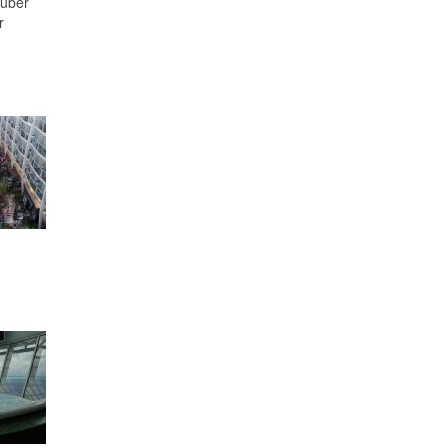
süber
r