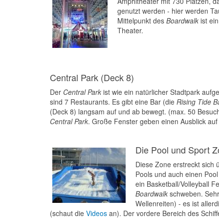
Amphitheater mit 730 Plätzen, d
genutzt werden - hier werden Ta
Mittelpunkt des
Boardwalk
ist ei
Theater.
Central Park (Deck 8)
Der
Central Park
ist wie ein natürlicher Stadtpark aufg
sind 7 Restaurants. Es gibt eine Bar (die
Rising Tide B
(Deck 8) langsam auf und ab bewegt. (max. 50 Besuc
Central Park
. Große Fenster geben einen Ausblick auf
Die Pool und Sport Z
Diese Zone erstreckt sich 
Pools und auch einen Pool 
ein Basketball/Volleyball 
Boardwalk
schweben. Sehr l
Wellenreiten) - es ist alle
(schaut die
Videos
an). Der vordere Bereich des Schiff