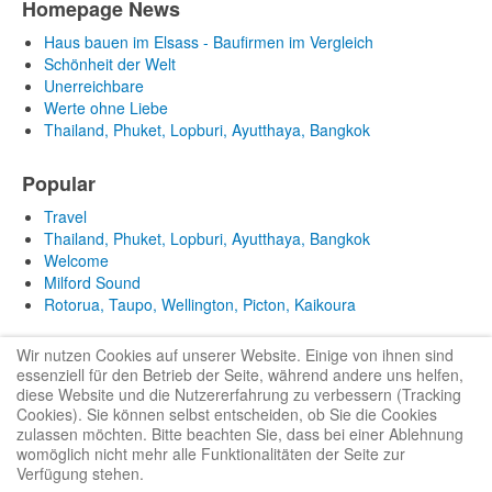
Homepage News
Haus bauen im Elsass - Baufirmen im Vergleich
Schönheit der Welt
Unerreichbare
Werte ohne Liebe
Thailand, Phuket, Lopburi, Ayutthaya, Bangkok
Popular
Travel
Thailand, Phuket, Lopburi, Ayutthaya, Bangkok
Welcome
Milford Sound
Rotorua, Taupo, Wellington, Picton, Kaikoura
Wir nutzen Cookies auf unserer Website. Einige von ihnen sind
essenziell für den Betrieb der Seite, während andere uns helfen,
diese Website und die Nutzererfahrung zu verbessern (Tracking
Cookies). Sie können selbst entscheiden, ob Sie die Cookies
zulassen möchten. Bitte beachten Sie, dass bei einer Ablehnung
Bootstrap
is a front-end framework of Twitter, Inc. Code licensed under
MIT
womöglich nicht mehr alle Funktionalitäten der Seite zur
License.
Verfügung stehen.
Font Awesome
font licensed under
SIL OFL 1.1
.