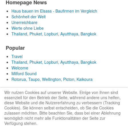
Homepage News
Haus bauen im Elsass - Baufirmen im Vergleich
Schönheit der Welt
Unerreichbare
Werte ohne Liebe
Thailand, Phuket, Lopburi, Ayutthaya, Bangkok
Popular
Travel
Thailand, Phuket, Lopburi, Ayutthaya, Bangkok
Welcome
Milford Sound
Rotorua, Taupo, Wellington, Picton, Kaikoura
Wir nutzen Cookies auf unserer Website. Einige von ihnen sind
essenziell für den Betrieb der Seite, während andere uns helfen,
diese Website und die Nutzererfahrung zu verbessern (Tracking
Cookies). Sie können selbst entscheiden, ob Sie die Cookies
zulassen möchten. Bitte beachten Sie, dass bei einer Ablehnung
Bootstrap
is a front-end framework of Twitter, Inc. Code licensed under
MIT
womöglich nicht mehr alle Funktionalitäten der Seite zur
License.
Verfügung stehen.
Font Awesome
font licensed under
SIL OFL 1.1
.