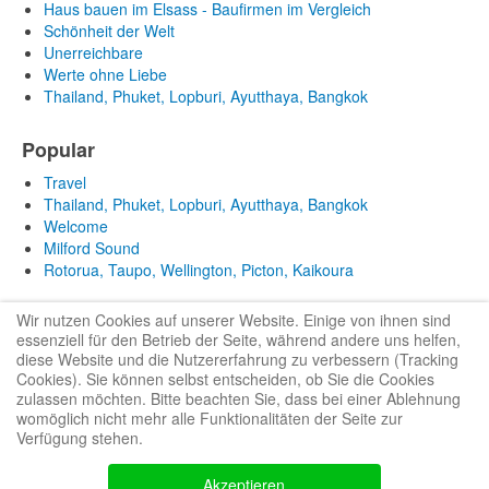
Haus bauen im Elsass - Baufirmen im Vergleich
Schönheit der Welt
Unerreichbare
Werte ohne Liebe
Thailand, Phuket, Lopburi, Ayutthaya, Bangkok
Popular
Travel
Thailand, Phuket, Lopburi, Ayutthaya, Bangkok
Welcome
Milford Sound
Rotorua, Taupo, Wellington, Picton, Kaikoura
Wir nutzen Cookies auf unserer Website. Einige von ihnen sind
essenziell für den Betrieb der Seite, während andere uns helfen,
diese Website und die Nutzererfahrung zu verbessern (Tracking
Cookies). Sie können selbst entscheiden, ob Sie die Cookies
zulassen möchten. Bitte beachten Sie, dass bei einer Ablehnung
Bootstrap
is a front-end framework of Twitter, Inc. Code licensed under
MIT
womöglich nicht mehr alle Funktionalitäten der Seite zur
License.
Verfügung stehen.
Font Awesome
font licensed under
SIL OFL 1.1
.
Akzeptieren