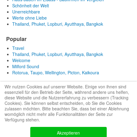
Schönheit der Welt
Unerreichbare
Werte ohne Liebe
Thailand, Phuket, Lopburi, Ayutthaya, Bangkok
Popular
Travel
Thailand, Phuket, Lopburi, Ayutthaya, Bangkok
Welcome
Milford Sound
Rotorua, Taupo, Wellington, Picton, Kaikoura
Wir nutzen Cookies auf unserer Website. Einige von ihnen sind
essenziell für den Betrieb der Seite, während andere uns helfen,
diese Website und die Nutzererfahrung zu verbessern (Tracking
Cookies). Sie können selbst entscheiden, ob Sie die Cookies
zulassen möchten. Bitte beachten Sie, dass bei einer Ablehnung
Bootstrap
is a front-end framework of Twitter, Inc. Code licensed under
MIT
womöglich nicht mehr alle Funktionalitäten der Seite zur
License.
Verfügung stehen.
Font Awesome
font licensed under
SIL OFL 1.1
.
Akzeptieren