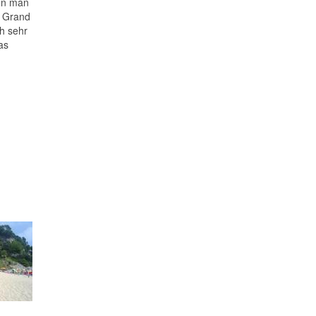
ann man
n Grand
h sehr
as