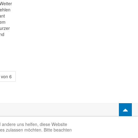
 Weiter
fehlen
ant
nem
urzer
und
 von 6
d andere uns helfen, diese Website
ies zulassen möchten. Bitte beachten