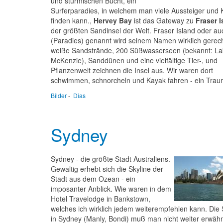
und stürmischen Bucht, ein
Surferparadies, in welchem man viele Aussteiger und 
finden kann.,
Hervey Bay
ist das Gateway zu
Fraser I
der größten Sandinsel der Welt. Fraser Island oder au
(Paradies) genannt wird seinem Namen wirklich gerech
weiße Sandstrände, 200 Süßwasserseen (bekannt: La
McKenzie), Sanddünen und eine vielfältige Tier-, und
Pflanzenwelt zeichnen die Insel aus. Wir waren dort
schwimmen, schnorcheln und Kayak fahren - ein Trau
Bilder
-
Dias
Sydney
Sydney - die größte Stadt Australiens.
Gewaltig erhebt sich die Skyline der
Stadt aus dem Ozean - ein
imposanter Anblick. Wie waren in dem
Hotel Travelodge in Bankstown,
welches ich wirklich jedem weiterempfehlen kann. Die
in Sydney (Manly, Bondi) muß man nicht weiter erwäh