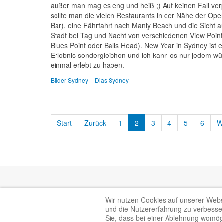
außer man mag es eng und heiß ;) Auf keinen Fall ve
sollte man die vielen Restaurants in der Nähe der Ope
Bar), eine Fährfahrt nach Manly Beach und die Sicht a
Stadt bei Tag und Nacht von verschiedenen View Point
Blues Point oder Balls Head). New Year in Sydney ist e
Erlebnis sondergleichen und ich kann es nur jedem w
einmal erlebt zu haben.
Bilder Sydney
-
Dias Sydney
Start
Zurück
1
2
3
4
5
6
W
Bootstrap
is a front-end framework of Twitter, Inc. Code license
Wir nutzen Cookies auf unserer Websi
Font Awesome
font licensed under
SIL OFL 1.1
.
und die Nutzererfahrung zu verbesser
Sie, dass bei einer Ablehnung womögl