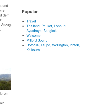
rs und
ene
Popular
nd dem
r
Travel
n Anzug.
Thailand, Phuket, Lopburi,
c
Ayutthaya, Bangkok
Welcome
Milford Sound
Rotorua, Taupo, Wellington, Picton,
Kaikoura
nderem
nic