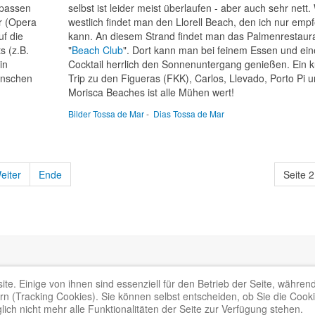
rpassen
selbst ist leider meist überlaufen - aber auch sehr nett.
r (Opera
westlich findet man den Llorell Beach, den ich nur emp
uf die
kann. An diesem Strand findet man das Palmenrestaur
s (z.B.
"
Beach Club
". Dort kann man bei feinem Essen und ei
in
Cocktail herrlich den Sonnenuntergang genießen. Ein k
ünschen
Trip zu den Figueras (FKK), Carlos, Llevado, Porto Pi 
Morisca Beaches ist alle Mühen wert!
Bilder Tossa de Mar
-
Dias Tossa de Mar
eiter
Ende
Seite 2
d under
MIT License.
te. Einige von ihnen sind essenziell für den Betrieb der Seite, währen
n (Tracking Cookies). Sie können selbst entscheiden, ob Sie die Cook
ich nicht mehr alle Funktionalitäten der Seite zur Verfügung stehen.