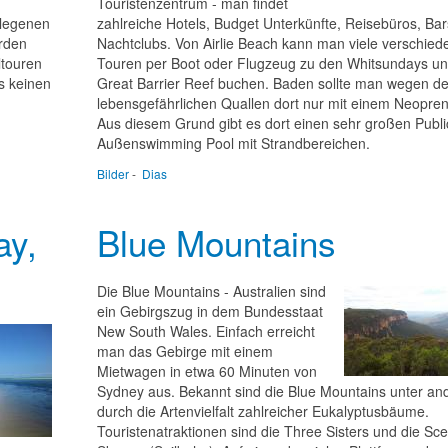
Touristenzentrum - man findet
elegenen
zahlreiche Hotels, Budget Unterkünfte, Reisebüros, Ba
erden
Nachtclubs. Von Airlie Beach kann man viele verschied
ltouren
Touren per Boot oder Flugzeug zu den Whitsundays u
s keinen
Great Barrier Reef buchen. Baden sollte man wegen de
lebensgefährlichen Quallen dort nur mit einem Neopre
Aus diesem Grund gibt es dort einen sehr großen Publi
Außenswimming Pool mit Strandbereichen.
Bilder
-
Dias
ay,
Blue Mountains
Die Blue Mountains - Australien sind
ein Gebirgszug in dem Bundesstaat
New South Wales. Einfach erreicht
man das Gebirge mit einem
Mietwagen in etwa 60 Minuten von
Sydney aus. Bekannt sind die Blue Mountains unter a
durch die Artenvielfalt zahlreicher Eukalyptusbäume.
Touristenatraktionen sind die Three Sisters und die Sce