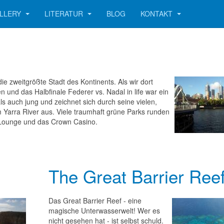
LLERY
LITERATUR
BLOG
KONTAKT
die zweitgrößte Stadt des Kontinents. Als wir dort
und das Halbfinale Federer vs. Nadal in life war ein
ls auch jung und zeichnet sich durch seine vielen,
 Yarra River aus. Viele traumhaft grüne Parks runden
& Lounge und das Crown Casino.
The Great Barrier Ree
Das Great Barrier Reef - eine
magische Unterwasserwelt! Wer es
nicht gesehen hat - ist selbst schuld.