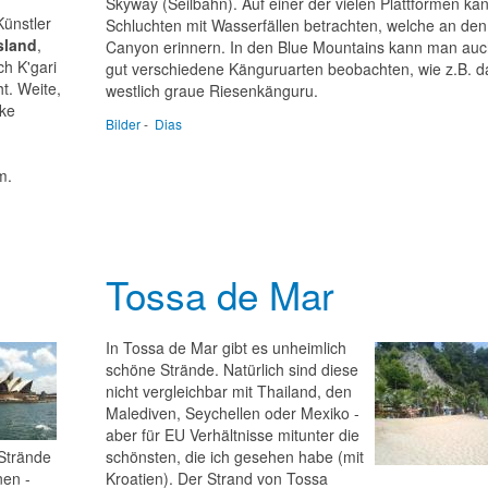
Skyway (Seilbahn). Auf einer der vielen Plattformen k
Künstler
Schluchten mit Wasserfällen betrachten, welche an de
sland
,
Canyon erinnern. In den Blue Mountains kann man auc
ch K'gari
gut verschiedene Känguruarten beobachten, wie z.B. d
t. Weite,
westlich graue Riesenkänguru.
ke
Bilder
-
Dias
m.
Tossa de Mar
In Tossa de Mar gibt es unheimlich
schöne Strände. Natürlich sind diese
nicht vergleichbar mit Thailand, den
Malediven, Seychellen oder Mexiko -
aber für EU Verhältnisse mitunter die
 Strände
schönsten, die ich gesehen habe (mit
nen -
Kroatien). Der Strand von Tossa